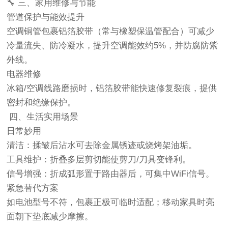
🔧 ‌三、家用维修与节能‌
管道保护与能效提升‌
空调铜管包裹铝箔胶带（常与橡塑保温管配合）可减少
冷量流失、防冷凝水，提升空调能效约5%，并防腐防紫
外线‌。
电器维修‌
冰箱/空调线路磨损时，铝箔胶带能快速修复裂痕，提供
密封和绝缘保护‌。
️ ‌四、生活实用场景‌
日常妙用‌
清洁‌：揉皱后沾水可去除金属锈迹或烧烤架油垢‌。
工具维护‌：折叠多层剪切能使剪刀/刀具变锋利‌。
信号增强‌：折成弧形置于路由器后，可集中WiFi信号‌。
紧急替代方案‌
如电池型号不符，包裹正极可临时适配；移动家具时亮
面朝下垫底减少摩擦‌。